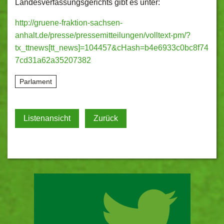
Landesverfassungsgerichts gibt es unter:
http://gruene-fraktion-sachsen-
anhalt.de/presse/pressemitteilungen/volltext-pm/?
tx_ttnews[tt_news]=104457&cHash=b4e6933c0bc8f74
7cd31a62a35207382
Parlament
Listenansicht
Zurück