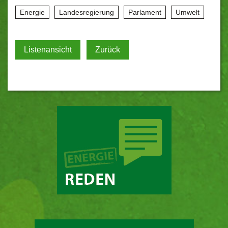
Energie
Landesregierung
Parlament
Umwelt
Listenansicht
Zurück