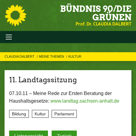
BÜNDNIS 90/DIE
GRÜNEN
Prof. Dr. CLAUDIA DALBERT
CLAUDIA DALBERT
MEINE THEMEN
KULTUR
11. Landtagssitzung
07.10.11 –
Meine Rede zur Ersten Beratung der
Haushaltsgesetze:
www.landtag.sachsen-anhalt.de
Bildung
Kultur
Parlament