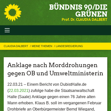
BÜNDNIS 90/DIE
GRÜNEN
Prof. Dr. CLAUDIA DALBERT
CLAUDIA DALBERT
MEINE THEMEN
LANDESREGIERUNG
Anklage nach Morddrohungen
gegen OB und Umweltministerin
22.03.21 –
Einem Bericht von DubistHalle.de
(
22.03.2021
) zufolge habe die Staatsanwaltschaft
Halle (Saale) Anklage gegen einen 76 Jahre alten
Mann erhoben. Klaus B. soll im vergangenen Februar
Drohbriefe an Oberbürgermeister Bernd Wiegand,