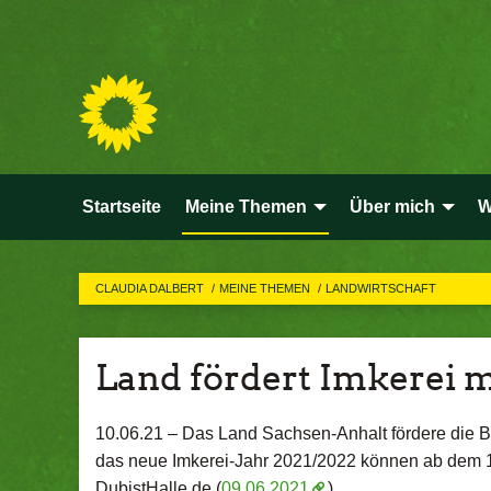
Startseite
Meine Themen
Über mich
W
CLAUDIA DALBERT
MEINE THEMEN
LANDWIRTSCHAFT
Land fördert Imkerei m
10.06.21 –
Das Land Sachsen-Anhalt fördere die B
das neue Imkerei-Jahr 2021/2022 können ab dem 15.
DubistHalle.de (
09.06.2021
).