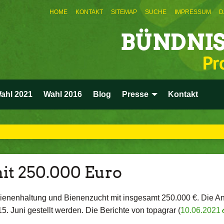
HOME
KONTAKT
SITEMAP
SUCHE
IMPRESSUM
D
BÜNDNIS
Pr
ahl 2021
Wahl 2016
Blog
Presse
Kontakt
it 250.000 Euro
ienenhaltung und Bienenzucht mit insgesamt 250.000 €. Die An
 Juni gestellt werden. Die Berichte von topagrar (
10.06.2021