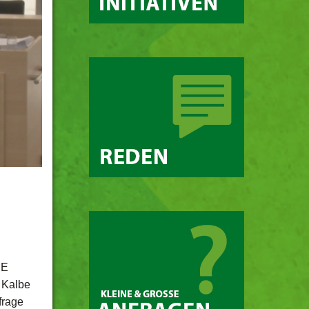
IE
t Kalbe
frage