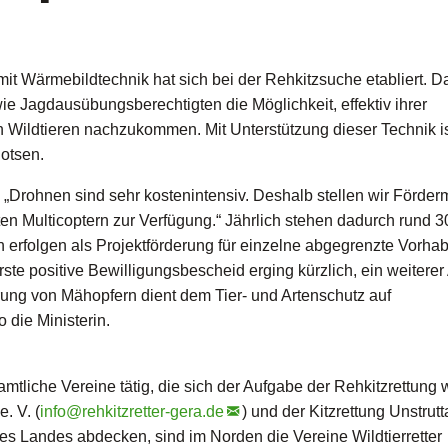
it Wärmebildtechnik hat sich bei der Rehkitzsuche etabliert. D
ie Jagdausübungsberechtigten die Möglichkeit, effektiv ihrer
 Wildtieren nachzukommen. Mit Unterstützung dieser Technik is
lotsen.
: „Drohnen sind sehr kostenintensiv. Deshalb stellen wir Förderm
n Multicoptern zur Verfügung.“ Jährlich stehen dadurch rund 
erfolgen als Projektförderung für einzelne abgegrenzte Vorhab
te positive Bewilligungsbescheid erging kürzlich, ein weiterer
erung von Mähopfern dient dem Tier- und Artenschutz auf
 die Ministerin.
mtliche Vereine tätig, die sich der Aufgabe der Rehkitzrettung
. V. (
info@
rehkitzretter-gera.de
) und der Kitzrettung Unstrutta
des Landes abdecken, sind im Norden die Vereine Wildtierretter