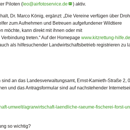
r Piloten (
leo@
airfotoservice.de
) aktiv.
lt, Dr. Marco König, ergänzt: „Die Vereine verfügen über Dro
elfer zum Aufnehmen und Betreuen aufgefundener Wildtiere
n möchte, kann direkt mit ihnen oder mit
 Verbindung treten.“ Auf der Homepage
www.kitzrettung-hilfe.d
 auch als hilfesuchender Landwirtschaftsbetrieb registrieren zu l
 sind an das Landesverwaltungsamt, Ernst-Kamieth-Straße 2, 
onen und das Antragsformular sind auf nachstehender Internetsei
haft-umwelt/agrarwirtschaft-laendliche-raeume-fischerei-forst-un
ung so wichtig?