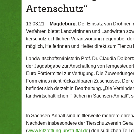
Artenschutz“
13.03.21 –
Magdeburg
. Der Einsatz von Drohnen m
Verfahren bietet Landwirtinnen und Landwirten sow
tierschutzrechtlichen Verantwortung gegenüber den
möglich, Helferinnen und Helfer direkt zum Tier zu 
Landwirtschaftsministerin Prof. Dr. Claudia Dalbert
der Jagdabgabe zur Anschaffung von ferngesteuerte
Euro Fördermittel zur Verfügung. Die Zuwendungen 
Form eines nicht rückzahlbaren Zuschusses. Der ers
befindet sich derzeit in Bearbeitung. „Die Verhind
landwirtschaftlichen Flächen in Sachsen-Anhalt“, so
In Sachsen-Anhalt sind mittlerweile mehrere ehrena
Nachdem insbesondere der Tierschutzverein Gera e
(
www.kitzrettung-unstruttal.de
) den südlichen Teil 