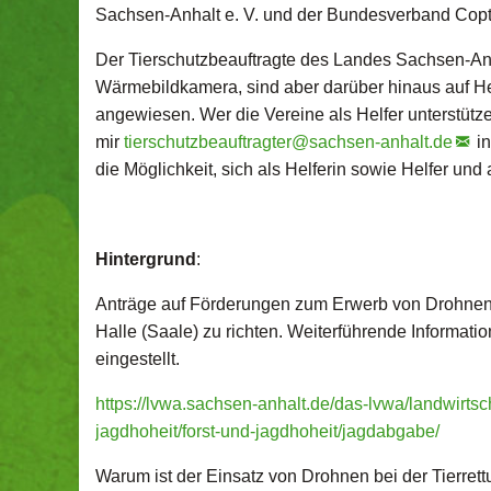
Sachsen-Anhalt e. V. und der Bundesverband Copte
Der Tierschutzbeauftragte des Landes Sachsen-Anha
Wärmebildkamera, sind aber darüber hinaus auf H
angewiesen. Wer die Vereine als Helfer unterstütze
mir
tierschutzbeauftragter@
sachsen-anhalt.de
in
die Möglichkeit, sich als Helferin sowie Helfer und
Hintergrund
:
Anträge auf Förderungen zum Erwerb von Drohnen
Halle (Saale) zu richten. Weiterführende Informati
eingestellt.
https://lvwa.sachsen-anhalt.de/das-lvwa/landwirtsc
jagdhoheit/forst-und-jagdhoheit/jagdabgabe/
Warum ist der Einsatz von Drohnen bei der Tierrett