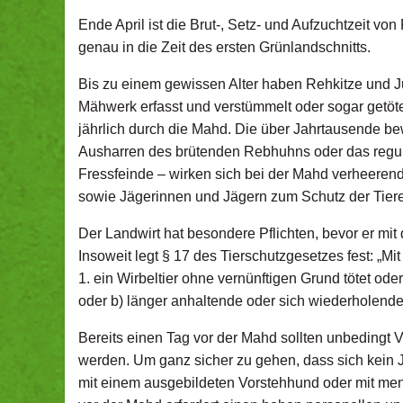
Ende April ist die Brut-, Setz- und Aufzuchtzeit v
genau in die Zeit des ersten Grünlandschnitts.
Bis zu einem gewissen Alter haben Rehkitze und Ju
Mähwerk erfasst und verstümmelt oder sogar getöt
jährlich durch die Mahd. Die über Jahrtausende b
Ausharren des brütenden Rebhuhns oder das regu
Fressfeinde – wirken sich bei der Mahd verheeren
sowie Jägerinnen und Jägern zum Schutz der Tier
Der Landwirt hat besondere Pflichten, bevor er mit 
Insoweit legt § 17 des Tierschutzgesetzes fest: „Mit 
1. ein Wirbeltier ohne vernünftigen Grund tötet od
oder b) länger anhaltende oder sich wiederholend
Bereits einen Tag vor der Mahd sollten unbedingt
werden. Um ganz sicher zu gehen, dass sich kein 
mit einem ausgebildeten Vorstehhund oder mit me