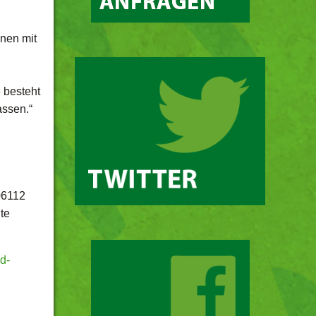
hnen mit
e
besteht
assen.“
06112
te
d-