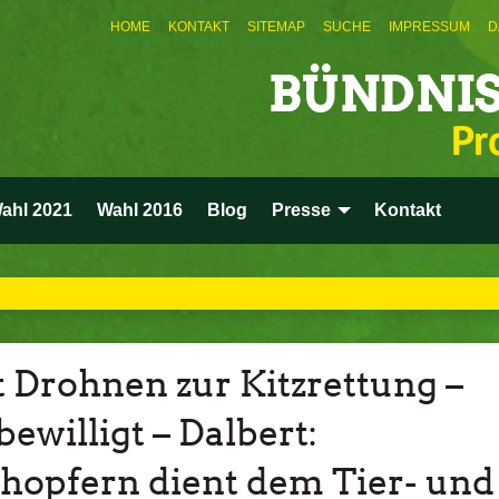
HOME
KONTAKT
SITEMAP
SUCHE
IMPRESSUM
D
BÜNDNIS
Pr
ahl 2021
Wahl 2016
Blog
Presse
Kontakt
 Drohnen zur Kitzrettung –
ewilligt – Dalbert:
opfern dient dem Tier- und