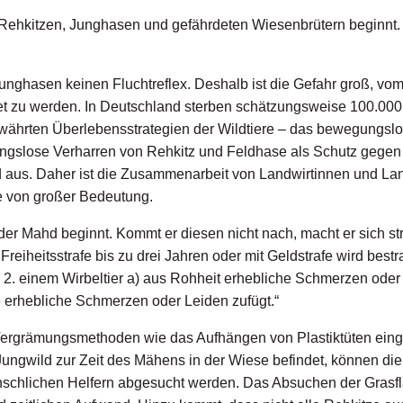
on Rehkitzen, Junghasen und gefährdeten Wiesenbrütern beginnt. 
nghasen keinen Fluchtreflex. Deshalb ist die Gefahr groß, vo
et zu werden. In Deutschland sterben schätzungsweise 100.000
ewährten Überlebensstrategien der Wildtiere – das bewegungsl
ngslose Verharren von Rehkitz und Feldhase als Schutz gegen
d aus. Daher ist die Zusammenarbeit von Landwirtinnen und La
e von großer Bedeutung.
der Mahd beginnt. Kommt er diesen nicht nach, macht er sich str
Freiheitsstrafe bis zu drei Jahren oder mit Geldstrafe wird bestra
er 2. einem Wirbeltier a) aus Rohheit erhebliche Schmerzen oder
e erhebliche Schmerzen oder Leiden zufügt.“
 Vergrämungsmethoden wie das Aufhängen von Plastiktüten eing
Jungwild zur Zeit des Mähens in der Wiese befindet, können di
nschlichen Helfern abgesucht werden. Das Absuchen der Grasf