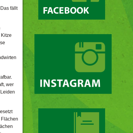
Das fällt
m
 Kitze
ose
ndwirten
afbar.
ft, wer
 Leiden
esetzt
e Flächen
lächen