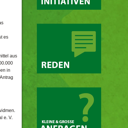
as
t es
ittel aus
300.000
en in
 Antrag
 widmen.
l e. V.