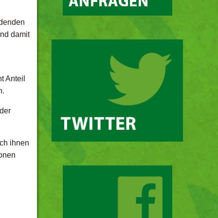
idenden
und damit
 Anteil
n.
 der
uch ihnen
ionen