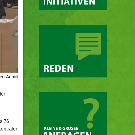
en-Anhalt
der
ls 76
entraler