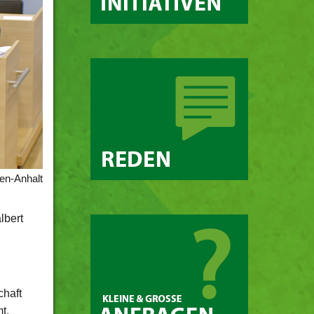
en-Anhalt
lbert
chaft
t.