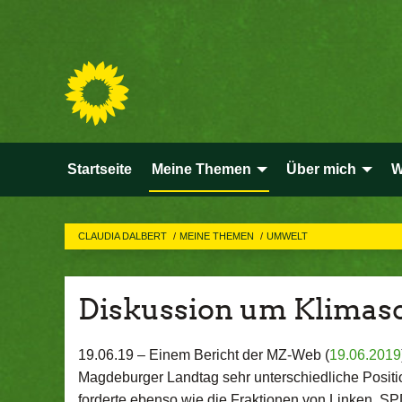
Startseite
Meine Themen
Über mich
W
CLAUDIA DALBERT
MEINE THEMEN
UMWELT
Diskussion um Klimasc
19.06.19 –
Einem Bericht der MZ-Web (
19.06.2019
Magdeburger Landtag sehr unterschiedliche Positio
forderte ebenso wie die Fraktionen von Linken, SP