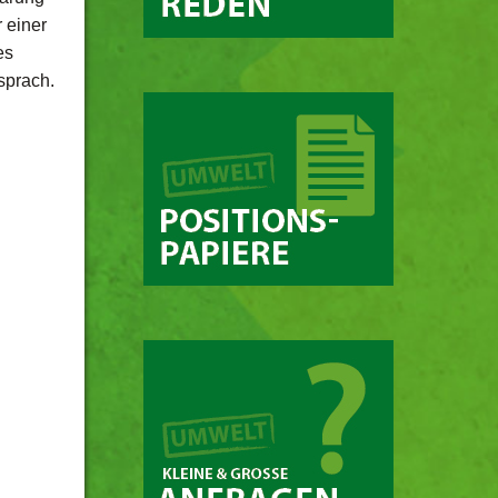
 einer
es
sprach.