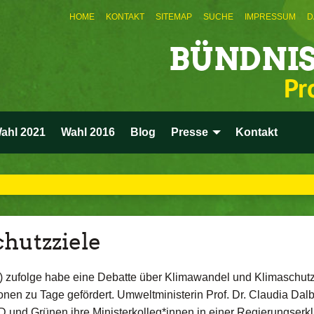
HOME
KONTAKT
SITEMAP
SUCHE
IMPRESSUM
D
BÜNDNIS
Pr
ahl 2021
Wahl 2016
Blog
Presse
Kontakt
hutzziele
) zufolge habe eine Debatte über Klimawandel und Klimaschut
nen zu Tage gefördert. Umweltministerin Prof. Dr. Claudia Dalb
D und Grünen ihre Ministerkolleg*innen in einer Regierungserk