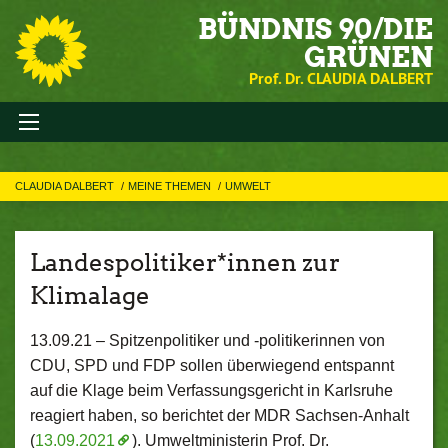
BÜNDNIS 90/DIE
GRÜNEN
Prof. Dr. CLAUDIA DALBERT
CLAUDIA DALBERT
MEINE THEMEN
UMWELT
Landespolitiker*innen zur
Klimalage
13.09.21 –
Spitzenpolitiker und -politikerinnen von
CDU, SPD und FDP sollen überwiegend entspannt
auf die Klage beim Verfassungsgericht in Karlsruhe
reagiert haben, so berichtet der MDR Sachsen-Anhalt
(
13.09.2021
). Umweltministerin Prof. Dr.