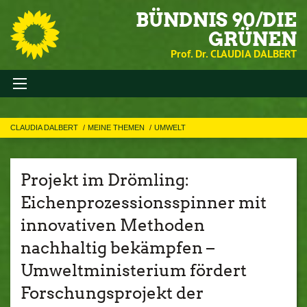
BÜNDNIS 90/DIE
GRÜNEN
Prof. Dr. CLAUDIA DALBERT
CLAUDIA DALBERT
MEINE THEMEN
UMWELT
Projekt im Drömling:
Eichenprozessionsspinner mit
innovativen Methoden
nachhaltig bekämpfen –
Umweltministerium fördert
Forschungsprojekt der