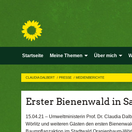
Startseite
Meine Themen
Über mich
W
CLAUDIA DALBERT
PRESSE
MEDIENBERICHTE
Erster Bienenwald in S
15.04.21 –
Umweltministerin Prof. Dr. Claudia Da
Wörlitz und weiteren Gästen den ersten Bienenwald
Baumpflanzaktion im Stadtwald Oranienbaum-Wörl