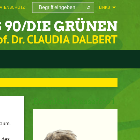
ATENSCHUTZ
LINKS
 90/DIE GRÜNEN
of. Dr. CLAUDIA DALBERT
Download Pressefoto 1
baum-
d des