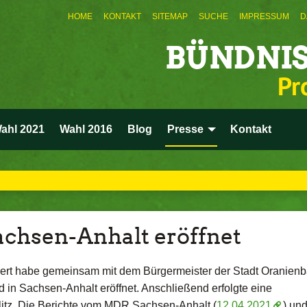
HOME
KONTAKT
SITEMAP
SUCHE
IMPRESSUM
D
BÜNDNIS
Pr
ahl 2021
Wahl 2016
Blog
Presse
Kontakt
achsen-Anhalt eröffnet
lbert habe gemeinsam mit dem Bürgermeister der Stadt Oranien
 in Sachsen-Anhalt eröffnet. Anschließend erfolgte eine
itz. Die Berichte vom MDR Sachsen-Anhalt (
12.04.2021
) un