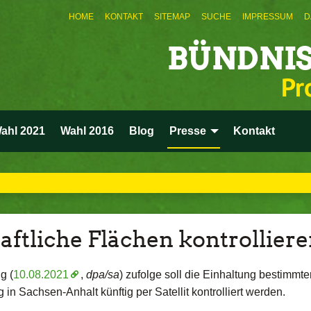
HOME
KONTAKT
SITEMAP
SUCHE
IMPRESSUM
D
BÜNDNIS
Pr
ahl 2021
Wahl 2016
Blog
Presse
Kontakt
haftliche Flächen kontrollier
g (
10.08.2021
,
dpa/sa
) zufolge soll die Einhaltung bestimmte
 in Sachsen-Anhalt künftig per Satellit kontrolliert werden.