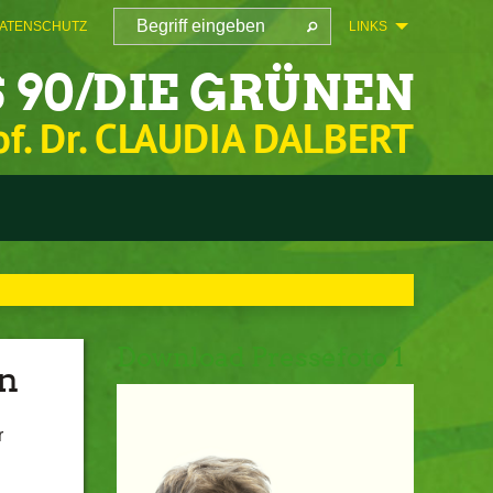
ATENSCHUTZ
LINKS
 90/DIE GRÜNEN
of. Dr. CLAUDIA DALBERT
Download Pressefoto 1
en
r