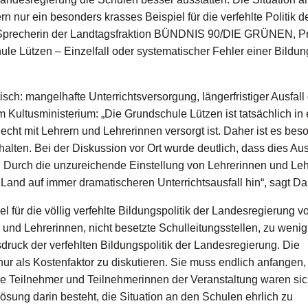
rn nur ein besonders krasses Beispiel für die verfehlte Politik d
e Sprecherin der Landtagsfraktion BÜNDNIS 90/DIE GRÜNEN, Pro
le Lützen – Einzelfall oder systematischer Fehler einer Bildun
sch: mangelhafte Unterrichtsversorgung, längerfristiger Ausfall
Kultusministerium: „Die Grundschule Lützen ist tatsächlich in 
lecht mit Lehrern und Lehrerinnen versorgt ist. Daher ist es bes
rhalten. Bei der Diskussion vor Ort wurde deutlich, dass dies Au
: Durch die unzureichende Einstellung von Lehrerinnen und Le
and auf immer dramatischeren Unterrichtsausfall hin“, sagt Dal
el für die völlig verfehlte Bildungspolitik der Landesregierung v
 und Lehrerinnen, nicht besetzte Schulleitungsstellen, zu wenig
sdruck der verfehlten Bildungspolitik der Landesregierung. Die
r als Kostenfaktor zu diskutieren. Sie muss endlich anfangen,
ie Teilnehmer und Teilnehmerinnen der Veranstaltung waren sic
mlösung darin besteht, die Situation an den Schulen ehrlich zu