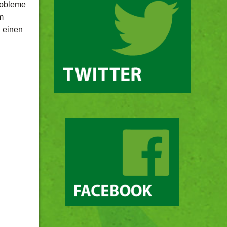
robleme
um
 einen