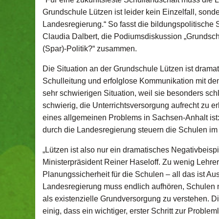
Grundschule Lützen ist leider kein Einzelfall, sonde
Landesregierung.“ So fasst die bildungspolitisch
Claudia Dalbert, die Podiumsdiskussion „Grundschu
(Spar)-Politik?“ zusammen.
Die Situation an der Grundschule Lützen ist dramati
Schulleitung und erfolglose Kommunikation mit dem 
sehr schwierigen Situation, weil sie besonders sch
schwierig, die Unterrichtsversorgung aufrecht zu e
eines allgemeinen Problems in Sachsen-Anhalt ist
durch die Landesregierung steuern die Schulen im L
„Lützen ist also nur ein dramatisches Negativbeispi
Ministerpräsident Reiner Haseloff. Zu wenig Lehrer
Planungssicherheit für die Schulen – all das ist Au
Landesregierung muss endlich aufhören, Schulen nu
als existenzielle Grundversorgung zu verstehen. D
einig, dass ein wichtiger, erster Schritt zur Proble