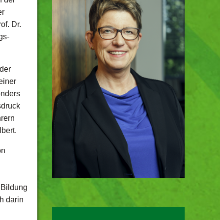
er
f. Dr.
gs-
 der
einer
onders
sdruck
hrern
bert.
on
 Bildung
h darin