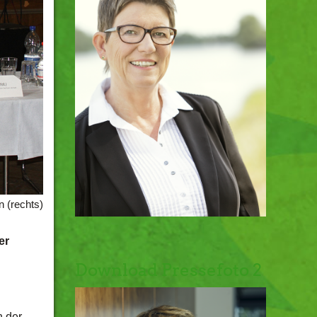
n (rechts)
er
Download Pressefoto 2
n der