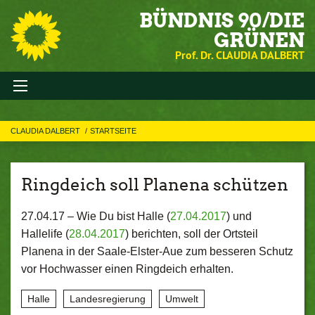
BÜNDNIS 90/DIE
GRÜNEN
Prof. Dr. CLAUDIA DALBERT
CLAUDIA DALBERT
STARTSEITE
Ringdeich soll Planena schützen
27.04.17 –
Wie Du bist Halle (
27.04.2017
) und
Hallelife (
28.04.2017
) berichten, soll der Ortsteil
Planena in der Saale-Elster-Aue zum besseren Schutz
vor Hochwasser einen Ringdeich erhalten.
Halle
Landesregierung
Umwelt