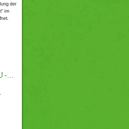
lung der
t" im
fnet.
U -…
t.