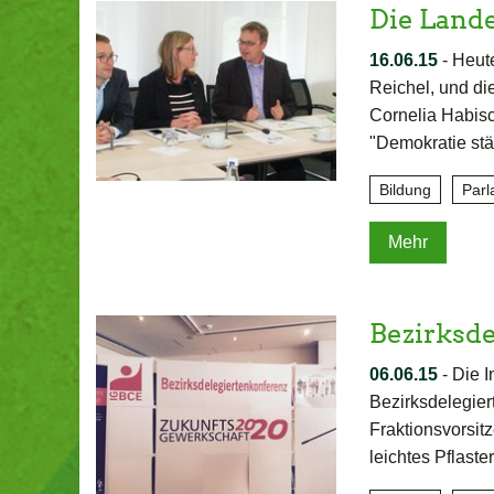
Die Lande
16.06.15
-
Heute
Reichel, und di
Cornelia Habisc
"Demokratie stär
Bildung
Parl
Mehr
Bezirksde
06.06.15
-
Die I
Bezirksdelegier
Fraktionsvorsi
leichtes Pflas