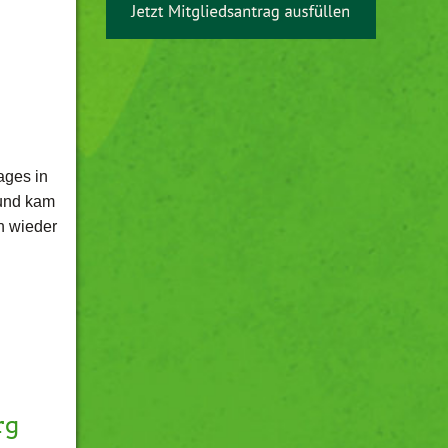
ages in
 und kam
h wieder
rg