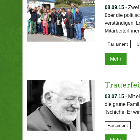
08.09.15
-
Zwei 
über die politi
verständigen. L
MitarbeiterInne
Parlament
U
Mehr
Trauerfei
03.07.15
-
Mit e
die grüne Fami
Tschiche. Er wir
Parlament