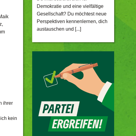
Demokratie und eine vielfältige
Gesellschaft? Du möchtest neue
Maik
Perspektiven kennenlernen, dich
z,
austauschen und [...]
amm
 ihrer
ich kein