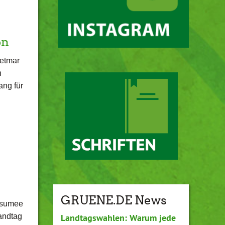
on
etmar
n
ang für
GRUENE.DE News
esumee
andtag
Landtagswahlen: Warum jede