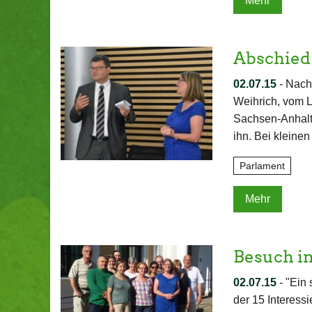
Mehr
Abschied 
02.07.15
-
Nach
Weihrich, vom L
Sachsen-Anhalt 
ihn. Bei klein
Parlament
Mehr
Besuch i
02.07.15
-
"Ein
der 15 Interess