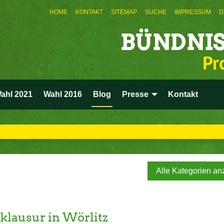
HOME
KONTAKT
SITEMAP
SUCHE
IMPRESSUM
D
BÜNDNIS
Pr
ahl 2021
Wahl 2016
Blog
Presse
Kontakt
Alle Kategorien an
klausur in Wörlitz