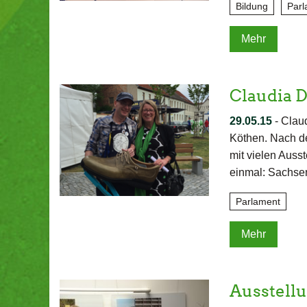
Bildung
Parl
Mehr
Claudia D
29.05.15
-
Claud
Köthen. Nach de
mit vielen Auss
einmal: Sachsen
Parlament
Mehr
Ausstellu