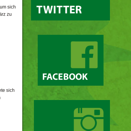
 um sich
ärz zu
te sich
n