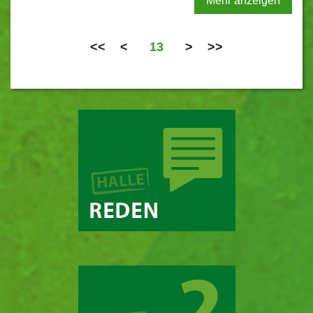
Mehr anzeigen
<<
<
13
>
>>