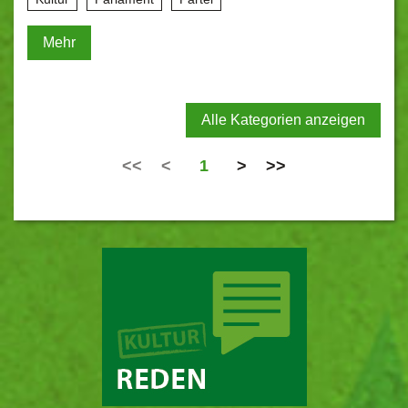
Mehr
Alle Kategorien anzeigen
<<
<
1
>
>>