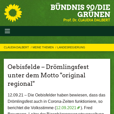
BÜNDNIS 90/DIE
GRÜNEN
Prof. Dr. CLAUDIA DALBERT
CLAUDIA DALBERT
MEINE THEMEN
LANDESREGIERUNG
Oebisfelde – Drömlingsfest
unter dem Motto "original
regional"
12.09.21 –
Die Oebisfelder haben bewiesen, dass das
Drömlingsfest auch in Corona-Zeiten funktioniere, so
berichtet die Volksstimme (
12.09.2021
). Fred