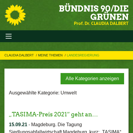
BÜNDNIS 90/DIE
GRÜNEN
Prof. Dr. CLAUDIA DALBERT
CLAUDIA DALBERT
MEINE THEMEN
LANDESREGIERUNG
Alle Kategorien anzeigen
Ausgewählte Kategorie: Umwelt
„TASIMA-Preis 2021“ geht an…
15.09.21
-
Magdeburg. Die Tagung
Siedlungsabfallwirtschaft Magdeburg, kurz: „TASIMA“,