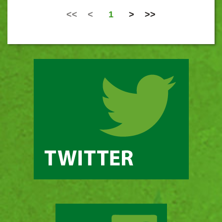
<<
<
1
>
>>