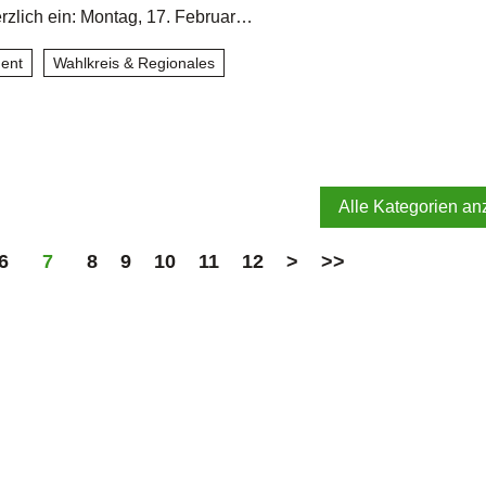
erzlich ein: Montag, 17. Februar…
ent
Wahlkreis & Regionales
Alle Kategorien an
6
7
8
9
10
11
12
>
>>