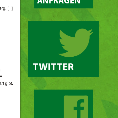
. [...]
s
IE
f gibt.