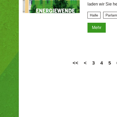
laden wir Sie h
Halle
Parlam
Mehr
<<
<
3
4
5