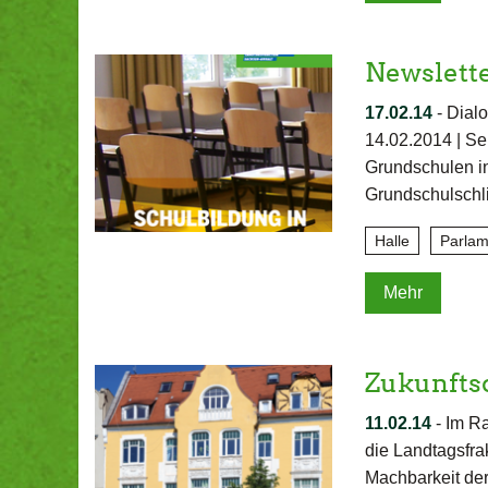
Newslette
17.02.14
-
Dialo
14.02.2014 | Se
Grundschulen in
Grundschulschl
Halle
Parlam
Mehr
Zukunftsd
11.02.14
-
Im Ra
die Landtagsfr
Machbarkeit der