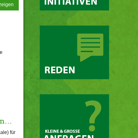
zeigen
se
ten…
ale) für