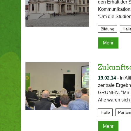
den Erhalt der 
Kommunikationsw
“Um die Studie
Bildung
Hall
Mehr
Zukunftsd
19.02.14
-
In Al
zentrale Ergebn
GRÜNEN. "Mir ha
Alle waren sich
Halle
Parlam
Mehr