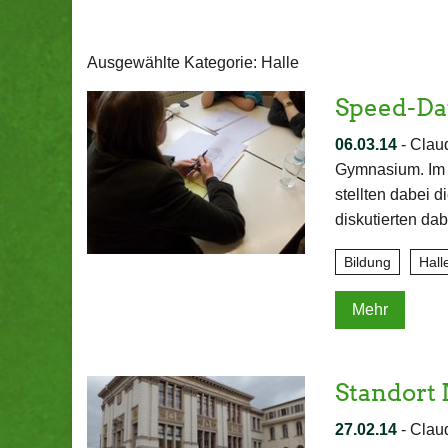
Ausgewählte Kategorie: Halle
Speed-Da
06.03.14
-
Clau
Gymnasium. Im Z
stellten dabei 
diskutierten da
Bildung
Hall
Mehr
Standort 
27.02.14
-
Claud