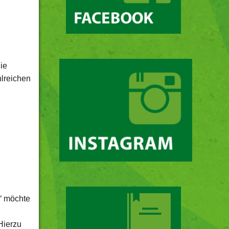
ie
hlreichen
“ möchte
Hierzu