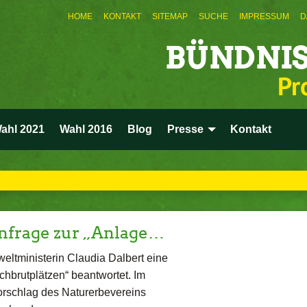
HOME
KONTAKT
SITEMAP
SUCHE
IMPRESSUM
D
BÜNDNIS
Pr
ahl 2021
Wahl 2016
Blog
Presse
Kontakt
nfrage zur „Anlage…
ltministerin Claudia Dalbert eine
chbrutplätzen“ beantwortet. Im
rschlag des Naturerbevereins