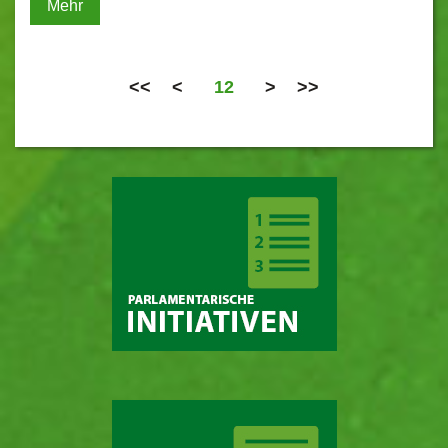
Mehr
<<
<
12
>
>>