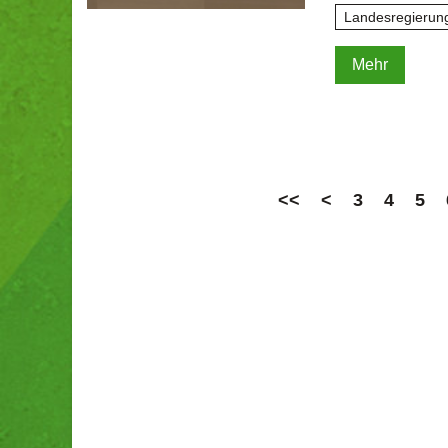
Landesregierun
Mehr
<<
<
3
4
5