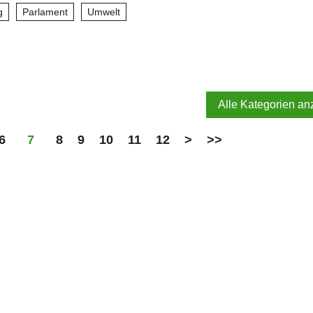
g
Parlament
Umwelt
Alle Kategorien an
6
7
8
9
10
11
12
>
>>