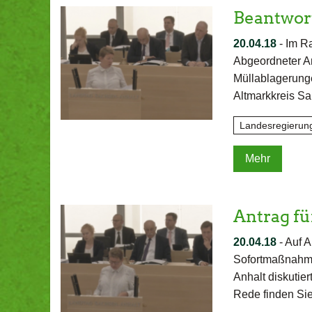
Beantwort
20.04.18
-
Im R
Abgeordneter An
Müllablagerunge
Altmarkkreis S
Landesregierun
Mehr
Antrag f
20.04.18
-
Auf A
Sofortmaßnahme
Anhalt diskutie
Rede finden Sie