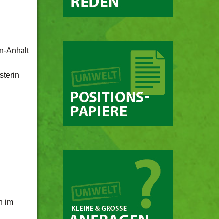
n-Anhalt
sterin
n im