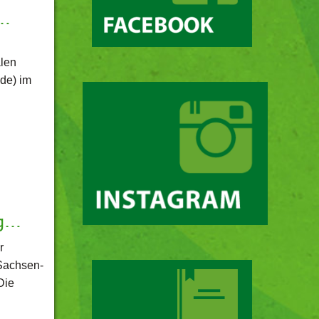
n…
alen
de) im
ng…
r
Sachsen-
Die