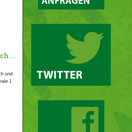
tsch…
ch und
hale 1