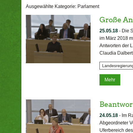
Ausgewählte Kategorie: Parlament
Große An
25.05.18
-
Die S
im März 2018 mi
Antworten der L
Claudia Dalber
Landesregierun
Mehr
Beantwor
24.05.18
-
Im R
Abgeordneter Vo
Uferbereich des