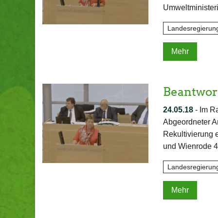
Umweltministeri
Landesregierun
Mehr
Beantwor
24.05.18
-
Im R
Abgeordneter A
Rekultivierung 
und Wienrode 4"
Landesregierun
Mehr