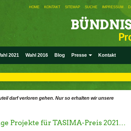
HOME
KONTAKT
SITEMAP
SUCHE
IMPRESSUM
D
BÜNDNIS
Pr
ahl 2021
Wahl 2016
Blog
Presse
Kontakt
uteil darf verloren gehen. Nur so erhalten wir unsere
ige Projekte für TASIMA-Preis 2021…