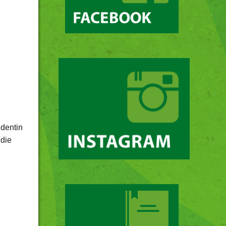
identin
die