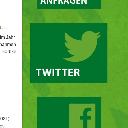
en…
im Jahr
aßnahmen
n Harbke
2021)
des