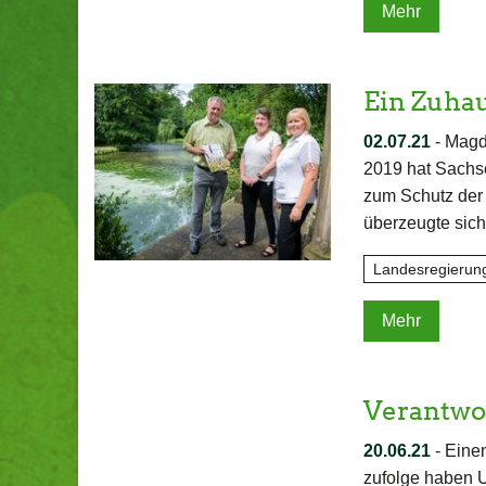
Mehr
Ein Zuhau
02.07.21
-
Magde
2019 hat Sachse
zum Schutz der 
überzeugte sic
Landesregierun
Mehr
Verantwo
20.06.21
-
Einem
zufolge haben U