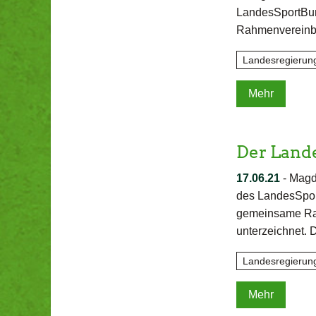
LandesSportBun
Rahmenvereinba
Landesregierun
Mehr
Der Land
17.06.21
-
Magde
des LandesSpor
gemeinsame Rah
unterzeichnet. 
Landesregierun
Mehr