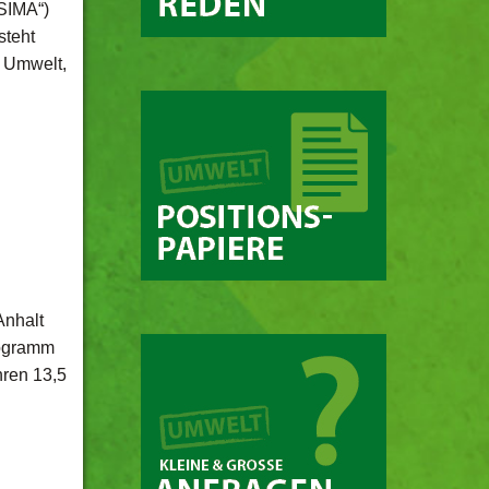
SIMA“)
steht
r Umwelt,
Anhalt
rogramm
hren 13,5