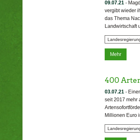
09.07.21
-
Magde
vergibt wieder 
das Thema Nachh
Landwirtschaft
Landesregierun
Mehr
400 Arten
03.07.21
-
Einem
seit 2017 mehr 
Artensofortförd
Millionen Euro
Landesregierun