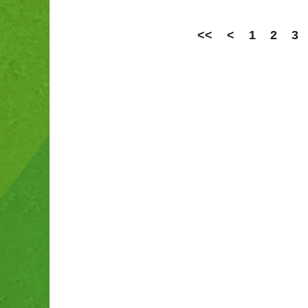
<<
<
1
2
3