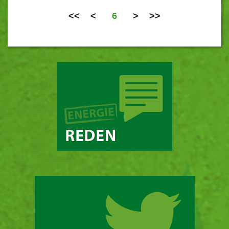
<<
<
6
>
>>