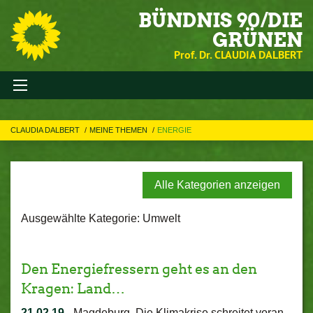
BÜNDNIS 90/DIE
GRÜNEN
Prof. Dr. CLAUDIA DALBERT
CLAUDIA DALBERT
MEINE THEMEN
ENERGIE
Alle Kategorien anzeigen
Ausgewählte Kategorie: Umwelt
Den Energiefressern geht es an den
Kragen: Land…
21.02.19
-
Magdeburg. Die Klimakrise schreitet voran.