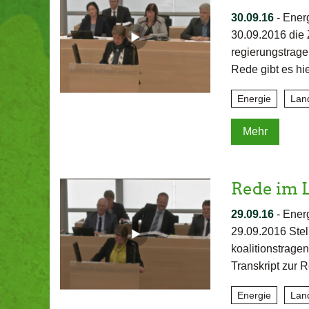
30.09.16
-
Energ
30.09.2016 die 
regierungstra
Rede gibt es hi
Energie
Lan
Mehr
Rede im 
29.09.16
-
Energ
29.09.2016 Ste
koalitionstra
Transkript zur R
Energie
Lan