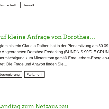
wirtschaft
Umwelt
auf kleine Anfrage von Dorothea…
ieministerin Claudia Dalbert hat in der Plenarsitzung am 30.0
er Abgeordneten Dorothea Frederking (BÜNDNIS 90/DIE GRÜ
sermächtigung zum Mieterstrom gemäß Erneuerbare-Energien-
et. Die Frage und Antwort finden Sie…
desregierung
Parlament
Landtag zum Netzausbau