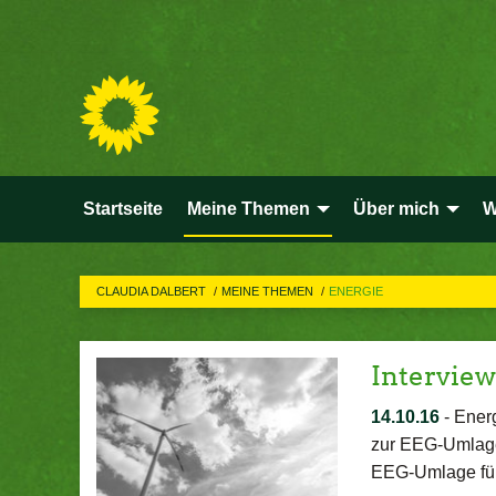
Startseite
Meine Themen
Über mich
W
CLAUDIA DALBERT
MEINE THEMEN
ENERGIE
Intervie
14.10.16
-
Energ
zur EEG-Umlage 
EEG-Umlage für 