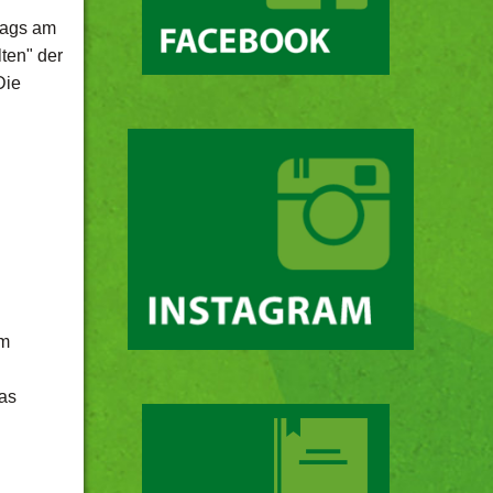
tags am
ten" der
Die
am
as