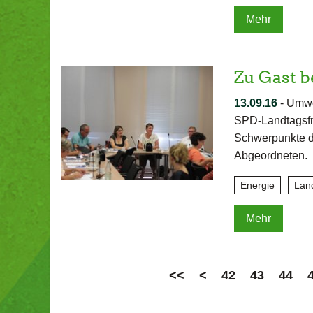
Mehr
Zu Gast b
13.09.16
-
Umwel
SPD-Landtagsfra
Schwerpunkte de
Abgeordneten.
Energie
Lan
Mehr
<<
<
42
43
44