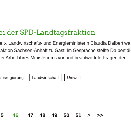
ei der SPD-Landtagsfraktion
t-, Landwirtschafts- und Energieministerin Claudia Dalbert war
ktion Sachsen-Anhalt zu Gast. Im Gespräche stellte Dalbert di
r Arbeit ihres Ministeriums vor und beantwortete Fragen der
desregierung
Landwirtschaft
Umwelt
45
46
47
48
49
50
51
>
>>