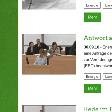
Energie
Land
Mehr
Antwort 
30.09.16
-
Energ
eine Anfrage d
zur Verordnung
(EEG) beantwort
Energie
Lan
Mehr
Rede im 