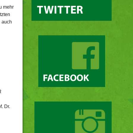
zu mehr
tzten
e auch
R
. Dr.