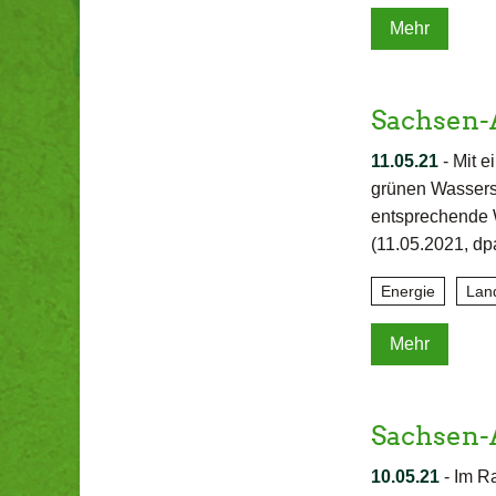
Mehr
Sachsen-
11.05.21
-
Mit e
grünen Wassers
entsprechende W
(11.05.2021, dp
Energie
Lan
Mehr
Sachsen-A
10.05.21
-
Im Ra