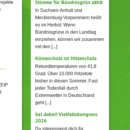
Stimme für Bündnisgrün zählt
rojekte
e
In Sachsen-Anhalt und
Mecklenburg-Vorpommern heißt
es im Herbst: Wenn
Bündnisgrüne in den Landtag
einziehen, können wir zusammen
mit den [...]
Klimaschutz ist Hitzeschutz
r…
Rekordtemperaturen von 41,8
Grad. Über 10.000 Hitzetote
bisher in diesen Sommer. Fast
(EIP
jeder Todesfall durch
d
Extremwetter in Deutschland
geht [...]
Sei dabei! Vielfaltskongress
2026
Du interessierst dich für