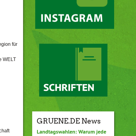
gion für
die WELT
GRUENE.DE News
chaft
Landtagswahlen: Warum jede