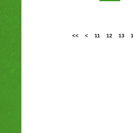
<<
<
11
12
13