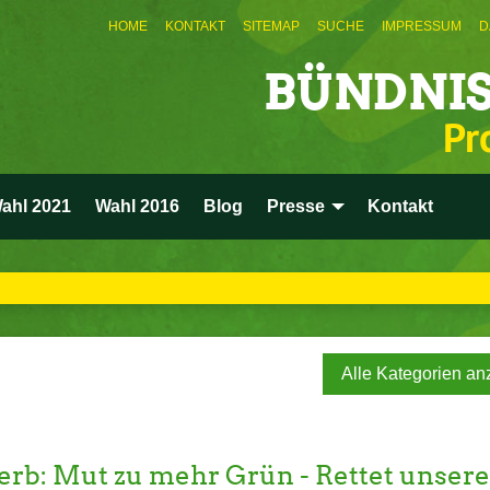
HOME
KONTAKT
SITEMAP
SUCHE
IMPRESSUM
D
BÜNDNIS
Pr
ahl 2021
Wahl 2016
Blog
Presse
Kontakt
Alle Kategorien an
rb: Mut zu mehr Grün - Rettet unser