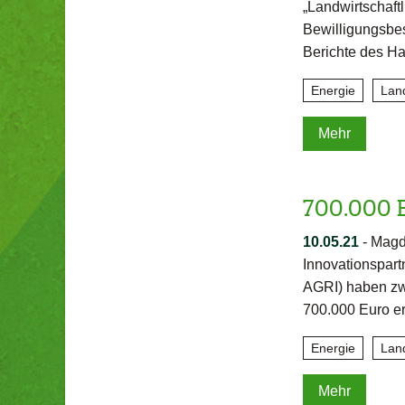
„Landwirtschaft
Bewilligungsbes
Berichte des Ha
Energie
Lan
Mehr
700.000 
10.05.21
-
Magd
Innovationspartn
AGRI) haben zw
700.000 Euro er
Energie
Lan
Mehr