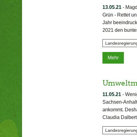
13.05.21
-
Magde
Grün - Rettet u
Jahr beeindruck
2021 den bunte
Landesregierun
Mehr
Umweltmin
11.05.21
-
Wenig
Sachsen-Anhalt 
ankommt. Desha
Claudia Dalber
Landesregierun