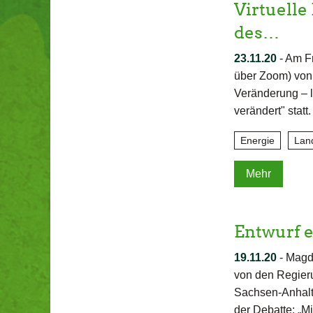
Virtuell
des…
23.11.20
-
Am Fr
über Zoom) von 
Veränderung ‒ l
verändert" stat
Energie
Lan
Mehr
Entwurf 
19.11.20
-
Magde
von den Regieru
Sachsen-Anhalt 
der Debatte: „M