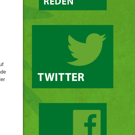
uf
nde
ler