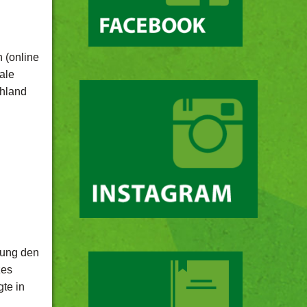
 (online
ale
chland
sung den
zes
te in