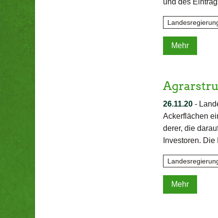
und des Eintra
Landesregierun
Mehr
Agrarstru
26.11.20
-
Lande
Ackerflächen ei
derer, die darau
Investoren. Die
Landesregierun
Mehr