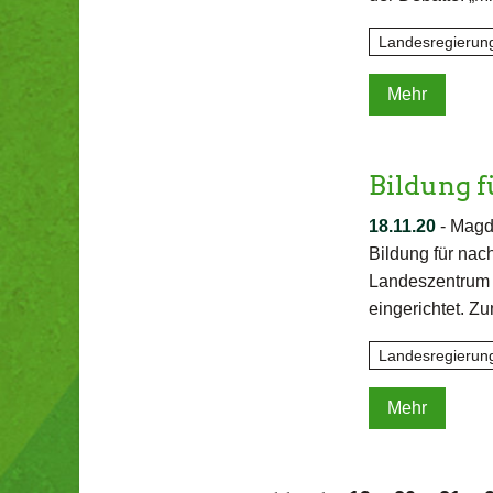
Landesregierun
Mehr
Bildung 
18.11.20
-
Magde
Bildung für nac
Landeszentrum W
eingerichtet. Z
Landesregierun
Mehr