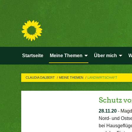
Startseite
Meine Themen
Über mich
W
CLAUDIA DALBERT
MEINE THEMEN
LANDWIRTSCHAFT
Schutz vo
28.11.20
-
Magde
Nord- und Osts
bei Hausgeflüge