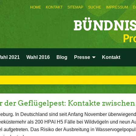
HOME
KONTAKT
SITEMAP
SUCHE
IMPRESSUM
D
BÜNDNIS
Pr
ahl 2021
Wahl 2016
Blog
Presse
Kontakt
r der Geflügelpest: Kontakte zwische
burg. In Deutschland sind seit Anfang November überwiegend
eeküstemehr als 200 HPAI H5 Fälle bei Wildvögeln und neun A
l aufgetreten. Das Risiko der Ausbreitung in Wasservogelpopul