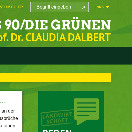
ATENSCHUTZ
LINKS
 90/DIE GRÜNEN
of. Dr. CLAUDIA DALBERT
n…
 an der
usbrüche
ationen