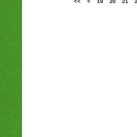
<<
<
19
20
21