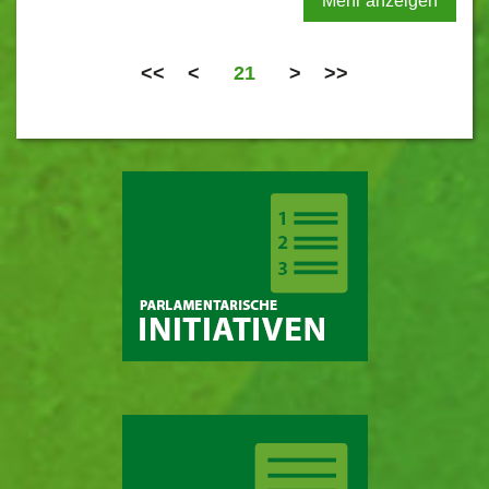
Mehr anzeigen
<<
<
21
>
>>