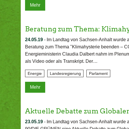
Mehr
Beratung zum Thema: Klimahy
24.05.19
-
Im Landtag von Sachsen-Anhalt wurde au
Beratung zum Thema "Klimahysterie beenden – CO₂
Energieministerin Claudia Dalbert nahm im Plenum 
als Video oder als Transkript. Der…
Energie
Landesregierung
Parlament
Mehr
Aktuelle Debatte zum Globale
23.05.19
-
Im Landtag von Sachsen-Anhalt wurde 
90/DIE GRÜNEN eine Aktuelle Debatte zum Global