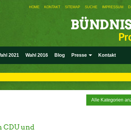
HOME
KONTAKT
SITEMAP
SUCHE
IMPRESSUM
D
BÜNDNIS
Pr
ahl 2021
Wahl 2016
Blog
Presse
Kontakt
Alle Kategorien an
an CDU und