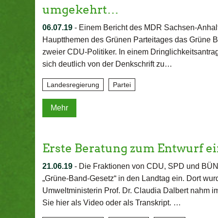
umgekehrt…
06.07.19
-
Einem Bericht des MDR Sachsen-Anhalt 
Hauptthemen des Grünen Parteitages das Grüne Ba
zweier CDU-Politiker. In einem Dringlichkeitsantra
sich deutlich von der Denkschrift zu…
Landesregierung
Partei
Mehr
Erste Beratung zum Entwurf e
21.06.19
-
Die Fraktionen von CDU, SPD und BÜ
„Grüne-Band-Gesetz“ in den Landtag ein. Dort wurd
Umweltministerin Prof. Dr. Claudia Dalbert nahm i
Sie hier als Video oder als Transkript. …