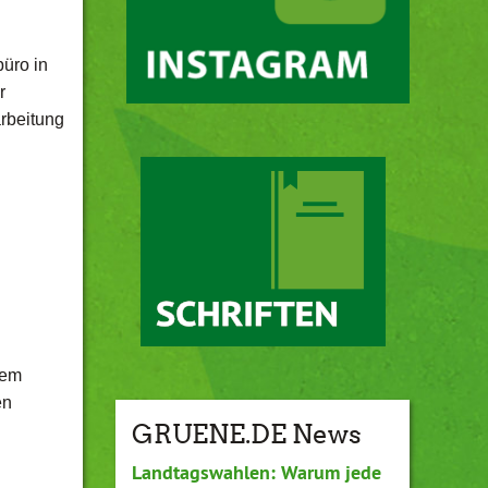
üro in
r
rbeitung
dem
en
GRUENE.DE News
Landtagswahlen: Warum jede