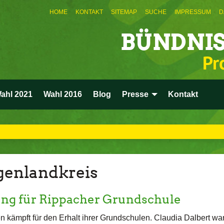
HOME
KONTAKT
SITEMAP
SUCHE
IMPRESSUM
D
BÜNDNIS
Pr
ahl 2021
Wahl 2016
Blog
Presse
Kontakt
genlandkreis
ng für Rippacher Grundschule
n kämpft für den Erhalt ihrer Grundschulen. Claudia Dalbert wa