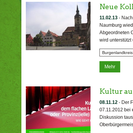
Neue Koll
11.02.13
-
Nach 
Naumburg wiede
Abgeordneten Cl
wird unterstütz
Burgenlandkreis
Mehr
Kultur au
08.11.12
-
Der F
07.11.2012 bei 
Diskussion tau
Oberbürgermeis