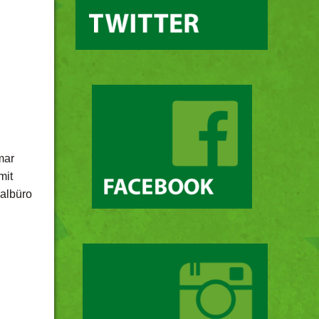
mar
mit
albüro