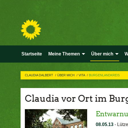
Startseite
Meine Themen
Über mich
W
CLAUDIA DALBERT
ÜBER MICH
VITA
BURGENLANDKREIS
Claudia vor Ort im Bur
Entwarnu
08.05.13
-
Lütze