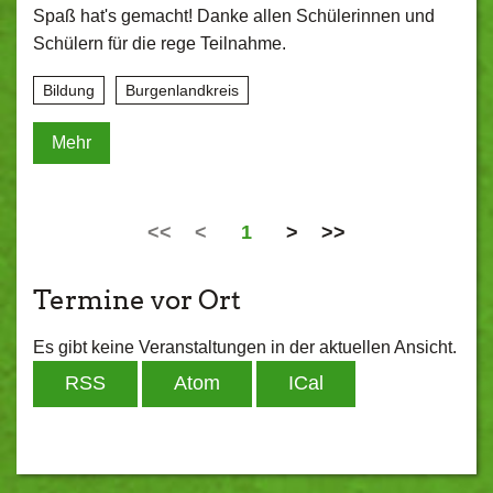
Spaß hat's gemacht! Danke allen Schülerinnen und
Schülern für die rege Teilnahme.
Bildung
Burgenlandkreis
Mehr
<<
<
1
>
>>
Termine vor Ort
Es gibt keine Veranstaltungen in der aktuellen Ansicht.
RSS
Atom
ICal