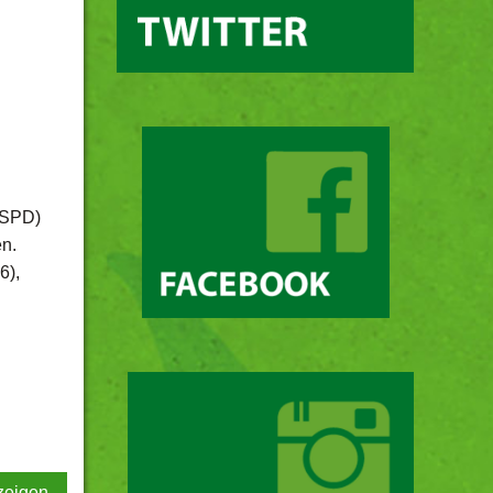
(SPD)
n.
6),
zeigen