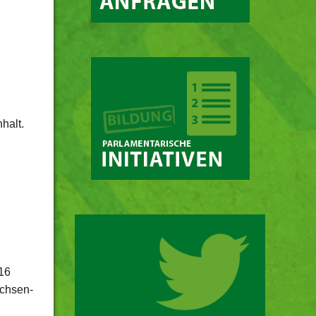
halt.
16
achsen-