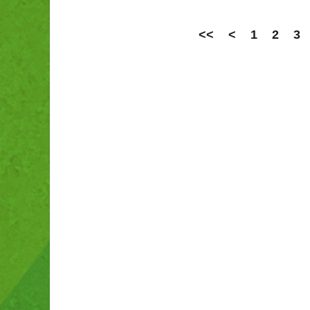
<<
<
1
2
3