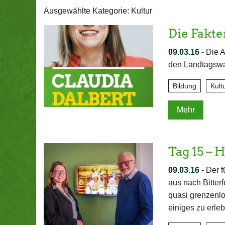
Ausgewählte Kategorie: Kultur
Die Fakt
09.03.16
-
Die A
den Landtagswa
Bildung
Kult
Mehr
Tag 15 – H
09.03.16
-
Der f
aus nach Bitter
quasi grenzenlo
einiges zu erl