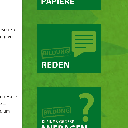
nosen zu
rg vor.
von Halle
e –
o, um