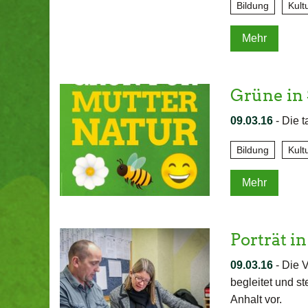
Bildung
Kult
Mehr
Grüne in
09.03.16
-
Die t
Bildung
Kult
Mehr
Porträt i
09.03.16
-
Die V
begleitet und st
Anhalt vor.