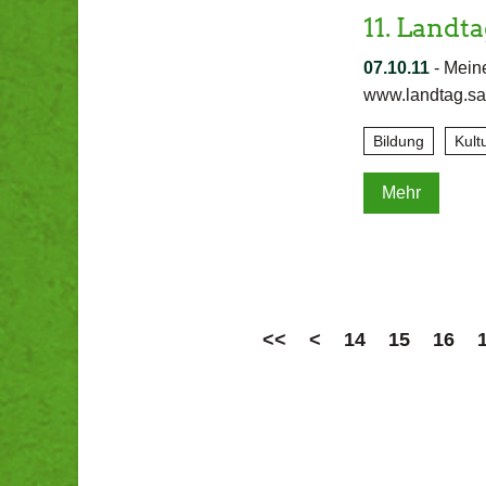
11. Landt
07.10.11
-
Meine
www.landtag.sa
Bildung
Kult
Mehr
<<
<
14
15
16