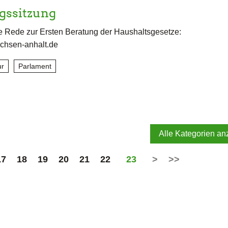
agssitzung
 Rede zur Ersten Beratung der Haushaltsgesetze:
chsen-anhalt.de
ur
Parlament
Alle Kategorien an
17
18
19
20
21
22
23
>
>>