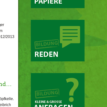
ger
im
012/2013
and…
pfkelle.
eibrich