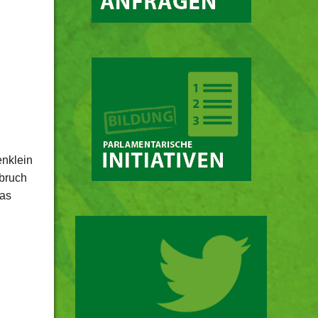
enklein
lbruch
was