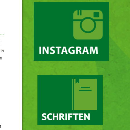
–…
d
wei
en
n