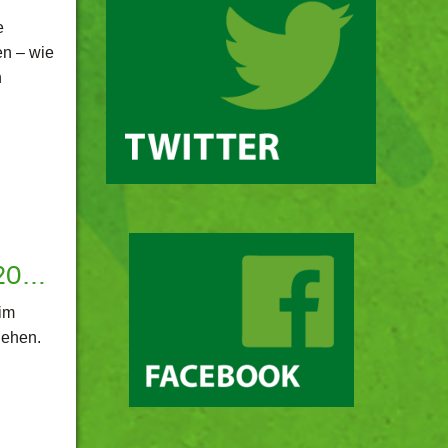
e
en – wie
n
020…
im
iehen.