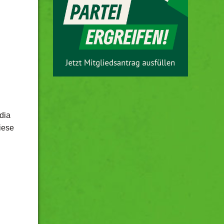
dia
iese
n