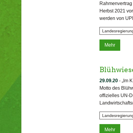
Rahmenvertrag z
Herbst 2021 vo
werden von UPM
Landesregierun
Mehr
Blühwies
29.09.20
-
„Im K
Motto des Blüh
offizielles UN-​
Landwirtschafts
Landesregierun
Mehr