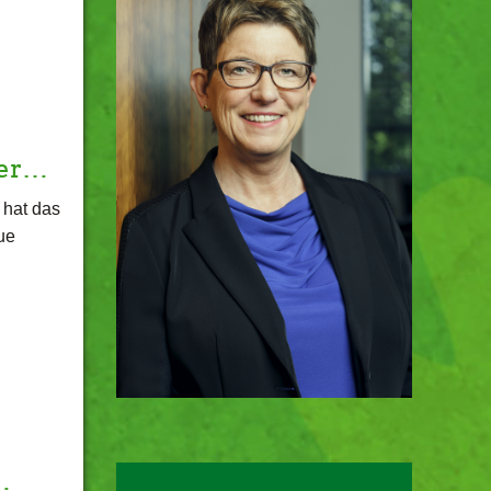
ser…
 hat das
ue
…