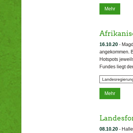
Mehr
Afrikanis
16.10.20
-
Magde
angekommen. Bra
Hotspots jeweil
Fundes liegt d
Landesregierun
Mehr
Landesfor
08.10.20
-
Halle