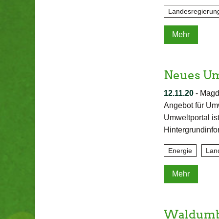
Landesregierun
Mehr
Neues Um
12.11.20
-
Magde
Angebot für Umw
Umweltportal ist
Hintergrundinf
Energie
Lan
Mehr
Waldumba