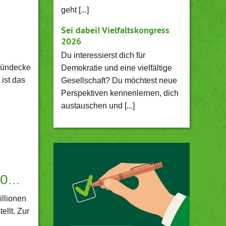
geht [...]
Sei dabei! Vielfaltskongress
2026
Du interessierst dich für
ründecke
Demokratie und eine vielfältige
ist das
Gesellschaft? Du möchtest neue
Perspektiven kennenlernen, dich
austauschen und [...]
020…
llionen
ellt. Zur