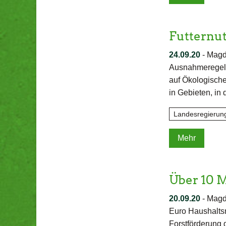
Futternu
24.09.20
-
Magd
Ausnahmeregelu
auf Ökologische
in Gebieten, in
Landesregierun
Mehr
Über 10 M
20.09.20
-
Magde
Euro Haushaltsm
Forstförderung