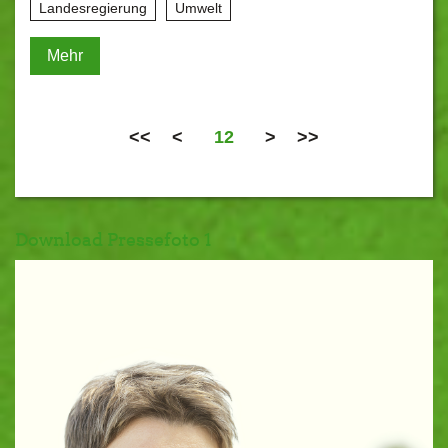
Landesregierung
Umwelt
Mehr
<<
<
12
>
>>
Download Pressefoto 1