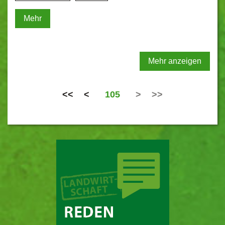
Mehr
Mehr anzeigen
<<
<
105
>
>>