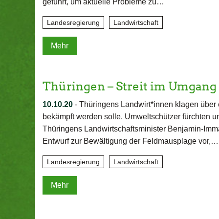
geführt, um aktuelle Probleme zu…
Landesregierung
Landwirtschaft
Mehr
Thüringen – Streit im Umgang
10.10.20
-
Thüringens Landwirt*innen klagen über e
bekämpft werden solle. Umweltschützer fürchten u
Thüringens Landwirtschaftsminister Benjamin-Imma
Entwurf zur Bewältigung der Feldmausplage vor,…
Landesregierung
Landwirtschaft
Mehr