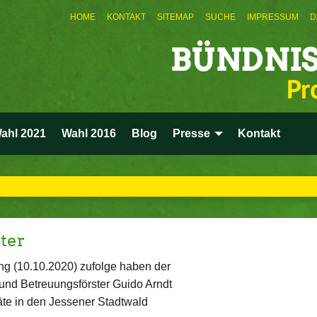
HOME
KONTAKT
SITEMAP
SUCHE
IMPRESSUM
D
BÜNDNIS
Pr
ahl 2021
Wahl 2016
Blog
Presse
Kontakt
ter
ng (10.10.2020) zufolge haben der
 und Betreuungsförster Guido Arndt
äte in den Jessener Stadtwald