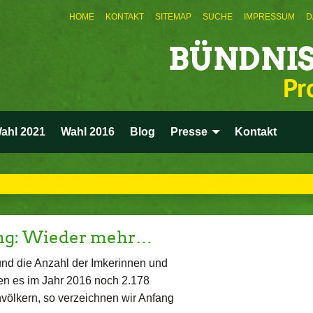
HOME
KONTAKT
SITEMAP
SUCHE
IMPRESSUM
D
BÜNDNIS
Pr
ahl 2021
Wahl 2016
Blog
Presse
Kontakt
ung: Wieder mehr…
nd die Anzahl der Imkerinnen und
ren es im Jahr 2016 noch 2.178
völkern, so verzeichnen wir Anfang