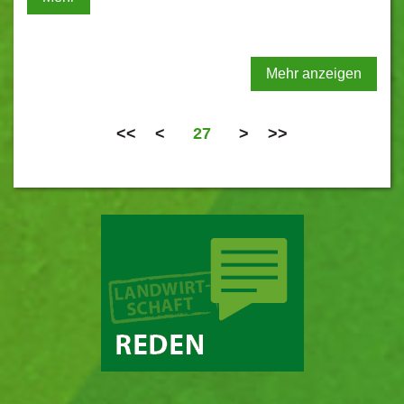
Mehr anzeigen
<<
<
27
>
>>