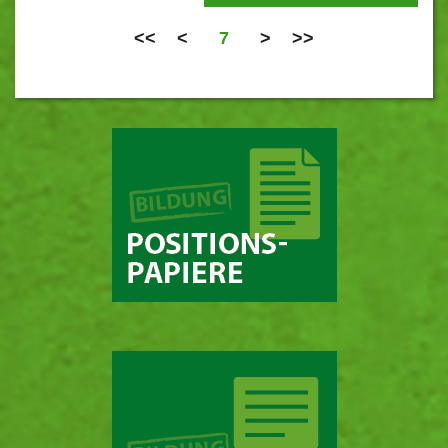
<<
<
7
>
>>