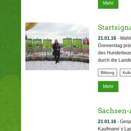
Mehr
Startsig
21.01.16
-
Wahl
Donnerstag pr
des Hundertwas
durch die Land
Bildung
Kult
Mehr
Sachsen-
21.01.16
-
Gespr
Kaufmann´s Lade