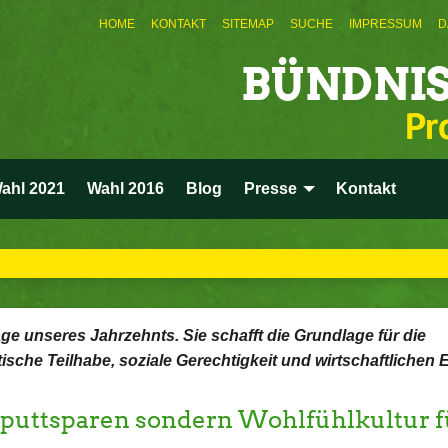
HOME
KONTAKT
SITEMAP
SUCHE
IMPRESSUM
D
BÜNDNIS
Pr
ahl 2021
Wahl 2016
Blog
Presse
Kontakt
rage unseres Jahrzehnts. Sie schafft die Grundlage für die
he Teilhabe, soziale Gerechtigkeit und wirtschaftlichen E
aputtsparen sondern Wohlfühlkultur 