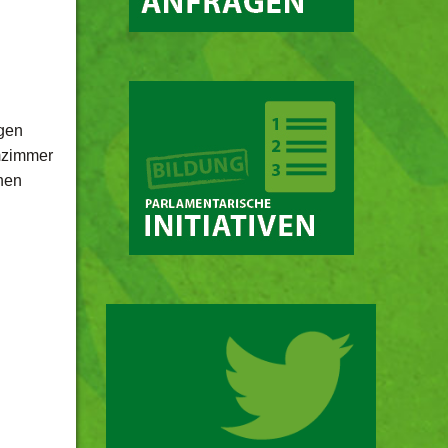
gen
mzimmer
nen