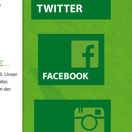
e
IE…
6: Unser
ler,
n der