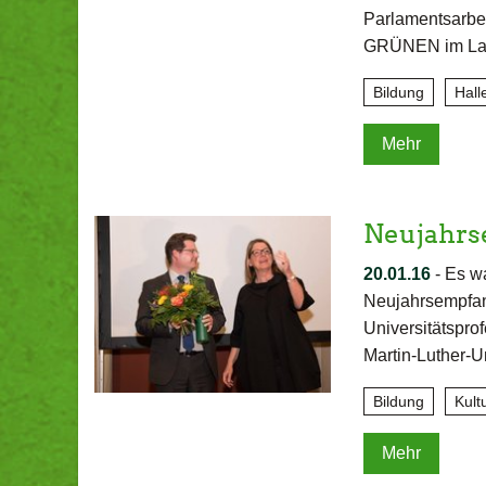
Parlamentsarbei
GRÜNEN im Land
Bildung
Hall
Mehr
Neujahrs
20.01.16
-
Es w
Neujahrsempfang
Universitätspro
Martin-Luther-U
Bildung
Kult
Mehr