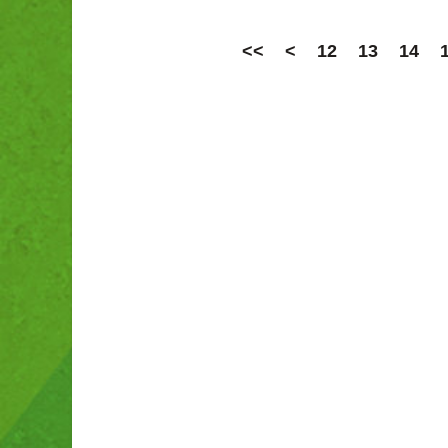
<<
<
12
13
14