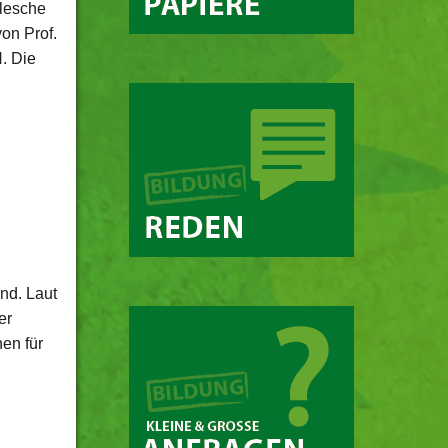
lesche
on Prof.
. Die
nd. Laut
er
en für