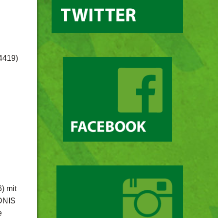
/4419)
) mit
NDNIS
e