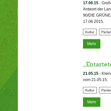
17.06.15
-
Groß
Antwort der La
90/DIE GRÜNEN s
17.06.2015.
Kultur
Parla
Mehr
„Entartet
21.05.15
-
Klein
vom 21.05.15.
Kultur
Parla
Mehr