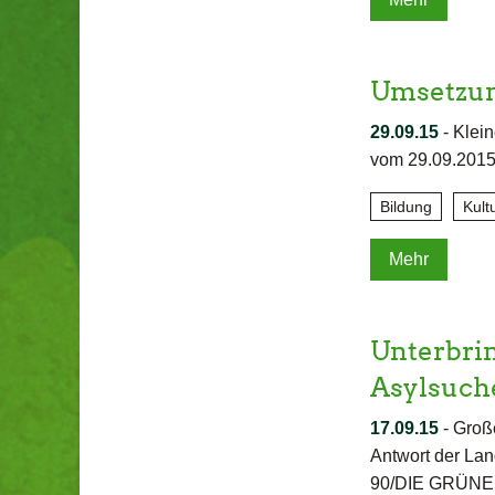
Umsetzun
29.09.15
-
Klein
vom 29.09.2015
Bildung
Kult
Mehr
Unterbri
Asylsuc
17.09.15
-
Groß
Antwort der La
90/DIE GRÜNEN s