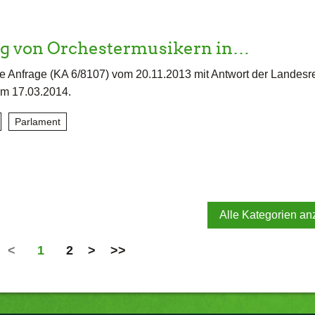
g von Orchestermusikern in…
e Anfrage (KA 6/8107) vom 20.11.2013 mit Antwort der Landesr
om 17.03.2014.
Parlament
Alle Kategorien an
<
1
2
>
>>