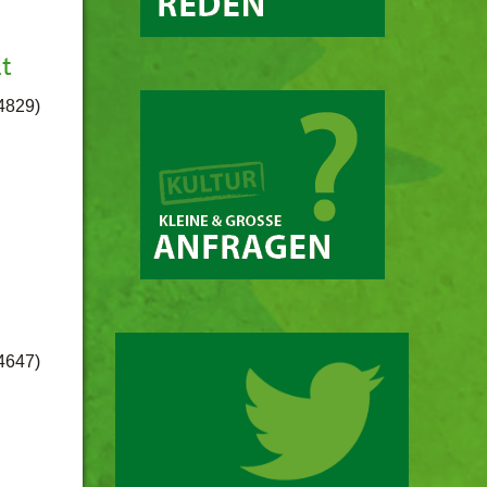
t
/4829)
/4647)