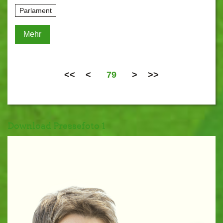
Parlament
Mehr
<<
<
79
>
>>
Download Pressefoto 1