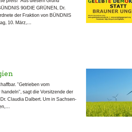
ße preis!" Aus diesem Grund
on BÜNDNIS 90/DIE GRÜNEN, Dr.
ordnete der Fraktion von BÜNDNIS
ag, 10. März,…
gien
haffbar. "Getrieben vom
 handeln", sagt die Vorsitzende der
r. Claudia Dalbert. Um in Sachsen-
zen,…