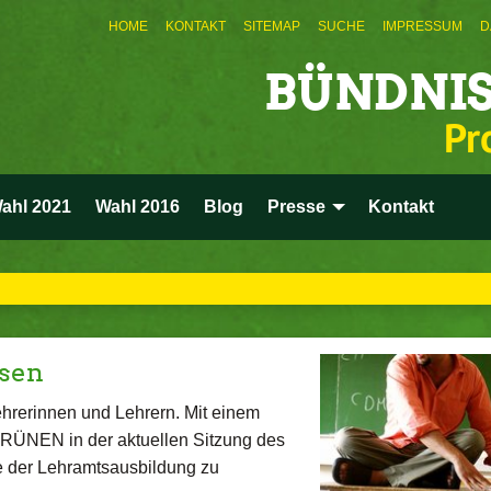
HOME
KONTAKT
SITEMAP
SUCHE
IMPRESSUM
D
BÜNDNIS
Pr
ahl 2021
Wahl 2016
Blog
Presse
Kontakt
sen
Lehrerinnen und Lehrern. Mit einem
GRÜNEN in der aktuellen Sitzung des
e der Lehramtsausbildung zu