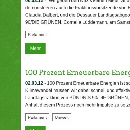
06.03.12
-
"Wir geben den Nazis keinen Meter Stra
demonstrieren auch die Fraktionsvorsitzende v
Claudia Dalbert, und die Dessauer Landtagsabge
90/DIE GRÜNEN, Cornelia Lüddemann, am Samst
Parlament
Mehr
100 Prozent Erneuerbare Ener
02.03.12
-
100 Prozent Erneuerbare Energien ist sc
Klimawandel müssen wir dabei schnell und effektiv
Landtagsfraktion von BÜNDNIS 90/DIE GRÜNEN, D
Anhalt diesem Prozess noch mehr Impulse zu set
Parlament
Umwelt